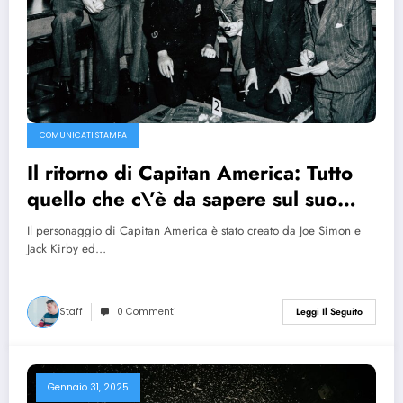
COMUNICATI STAMPA
Il ritorno di Capitan America: Tutto
quello che c\’è da sapere sul suo
ritorno nell\’Universo
Il personaggio di Capitan America è stato creato da Joe Simon e
Cinematografico Marvel
Jack Kirby ed…
Staff
0 Commenti
Leggi Il Seguito
Gennaio 31, 2025