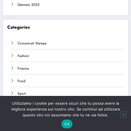
Gennaio 2025
Categories
Comunicati Stampa
Fashion
Finanza
Food
Sport
Utilizziamo i cookie per essere sicuri che tu possa avere la
migliore esperienza sul nostro sito. Se continui ad utilizzare
questo sito noi assumiamo che tu ne sia felice.
Testata giornalistica registrata presso il Tribunale di Savona n.572/2022 | Powered By
Ok
SpiceThemes